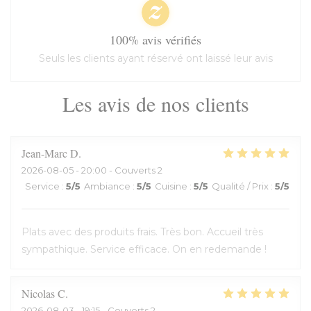
100% avis vérifiés
Seuls les clients ayant réservé ont laissé leur avis
Les avis de nos clients
Jean-Marc
D
2026-08-05
- 20:00 - Couverts 2
Service
:
5
/5
Ambiance
:
5
/5
Cuisine
:
5
/5
Qualité / Prix
:
5
/5
Plats avec des produits frais. Très bon. Accueil très
sympathique. Service efficace. On en redemande !
Nicolas
C
2026-08-03
- 19:15 - Couverts 2