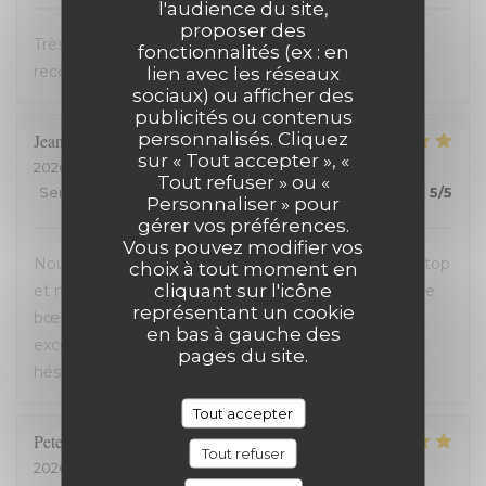
l'audience du site,
proposer des
Très bon accueil et cuisine excellente. On
fonctionnalités (ex : en
recommande !
lien avec les réseaux
sociaux) ou afficher des
publicités ou contenus
personnalisés. Cliquez
Jean-David
F
sur « Tout accepter », «
2026-07-13
- 20:30 - Couverts 2
Tout refuser » ou «
Service
:
5
/5
Ambiance
:
5
/5
Cuisine
:
5
/5
Qualité / Prix
:
5
/5
Personnaliser » pour
gérer vos préférences.
Vous pouvez modifier vos
Nous avons passé une excellente soirée, service au top
choix à tout moment en
cliquant sur l'icône
et nourriture de très bonne qualité. J’ai pris la cote de
représentant un cookie
bœuf et je me suis régalé. Les frites étaient aussi
en bas à gauche des
excellentes. Nous recommandons sans aucune
pages du site.
hésitation.
Tout accepter
Peter
D
Tout refuser
2026-07-12
- 14:00 - Couverts 2