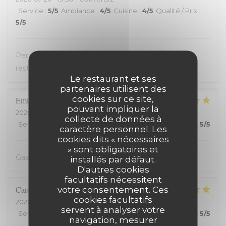
Service
:
5
/5
Ambiance
:
4
/5
Cuisine
:
4
/5
Qualité / Prix
:
5
/5
Personnel très accueillant, très bons plats, carte
restreinte
Le restaurant et ses
partenaires utilisent des
cookies sur ce site,
Emilienne
V
pouvant impliquer la
2026-07-19
- 19:30 - Couverts 2
collecte de données à
Service
:
5
/5
Ambiance
:
5
/5
Cuisine
:
5
/5
Qualité / Prix
:
5
/5
caractère personnel. Les
cookies dits « nécessaires
» sont obligatoires et
Gastvrij, gezellig, heerlijk
installés par défaut.
D'autres cookies
facultatifs nécessitent
Carole
H
votre consentement. Ces
cookies facultatifs
2026-07-18
- 21:00 - Couverts 2
servent à analyser votre
Service
:
5
/5
Ambiance
:
5
/5
Cuisine
:
5
/5
Qualité / Prix
:
5
/5
navigation, mesurer