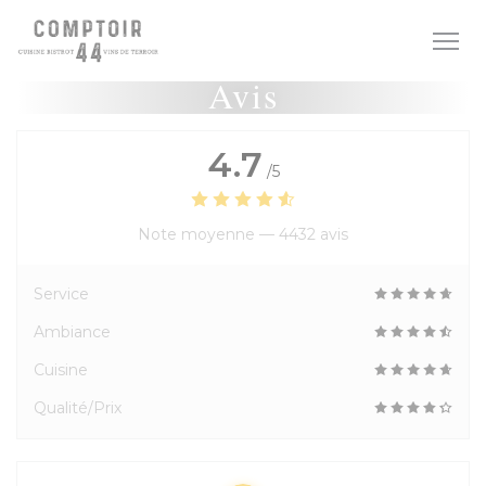
Personnalisation de vos choix en matière de cookies
Avis
4.7
/5
Note moyenne —
4432 avis
Service
Ambiance
Cuisine
Qualité/Prix