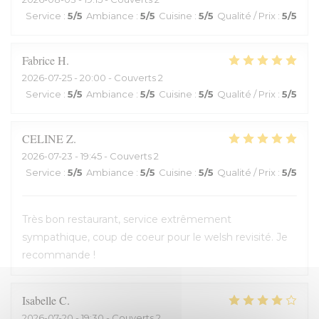
Service
:
5
/5
Ambiance
:
5
/5
Cuisine
:
5
/5
Qualité / Prix
:
5
/5
Fabrice
H
2026-07-25
- 20:00 - Couverts 2
Service
:
5
/5
Ambiance
:
5
/5
Cuisine
:
5
/5
Qualité / Prix
:
5
/5
CELINE
Z
2026-07-23
- 19:45 - Couverts 2
Service
:
5
/5
Ambiance
:
5
/5
Cuisine
:
5
/5
Qualité / Prix
:
5
/5
Très bon restaurant, service extrêmement
sympathique, coup de coeur pour le welsh revisité. Je
recommande !
Isabelle
C
2026-07-20
- 19:30 - Couverts 2