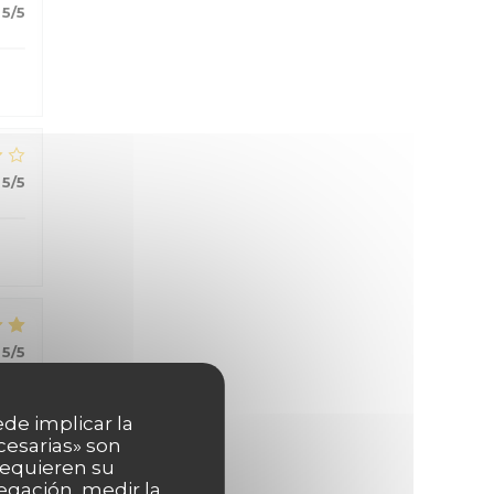
5
/5
5
/5
5
/5
ede implicar la
cesarias» son
 requieren su
egación, medir la