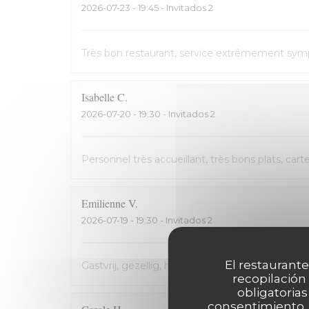
2026-07-23
- 19:45 - Invitados 2
Très bon restaurant, service extrêmement symp
Isabelle
C
2026-07-20
- 19:30 - Invitados 2
Personnel très accueillant, très bons plats, cart
Emilienne
V
2026-07-19
- 19:30 - Invitados 2
El restaurante
Gastvrij, gezellig, heerlijk
recopilación
obligatorias
consentimiento. 