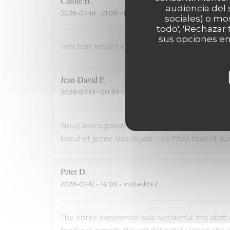
Carole
H
audiencia del 
2026-07-18
- 21:00 - Invitados 2
sociales) o mo
todo', 'Rechazar
sus opciones en
Très bon accueil et cuisine excellente. On rec
Jean-David
F
2026-07-13
- 20:30 - Invitados 2
Nous avons passé une excellente soirée, service 
bœuf et je me suis régalé. Les frites étaient 
Peter
D
2026-07-12
- 14:00 - Invitados 2
The entire experience was wonderful: the staff