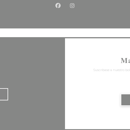
Facebook ((abre en una nu
Instagram ((abre en u
Ma
Suscríbase a nuestro bol