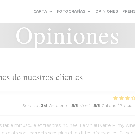
CARTA
FOTOGRAFÍAS
OPINIONES
PREN
Opiniones
es de nuestros clientes
Servicio
:
3
/5
Ambiente
:
3
/5
Menú
:
3
/5
Calidad / Precio
:
able minuscule et très très inclinée. Le vin au verre F...my win
Les plats sont corrects sans plus et les frites décevantes. Ça sen