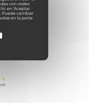
nadas con redes
5
/5
lic en 'Aceptar
as. Puede cambiar
okie en la parte
5
/5
4
/5