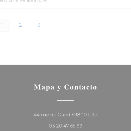
ext time we are in Lille
1
2
3
Mapa y Contacto
((abre en una
44 rue de Gand 59800 Lille
03 20 47 65 99