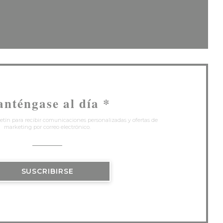
eva ventana))
na nueva ventana))
nténgase al día
*
etín para recibir comunicaciones personalizadas y ofertas de
marketing por correo electrónico.
SUSCRIBIRSE