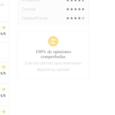
Ambiente
le.
Comida
Calidad/Precio
5
/5
100% de opiniones
comprobadas
Solo los clientes que reservaron
dejaron su opinión
5
/5
5
/5