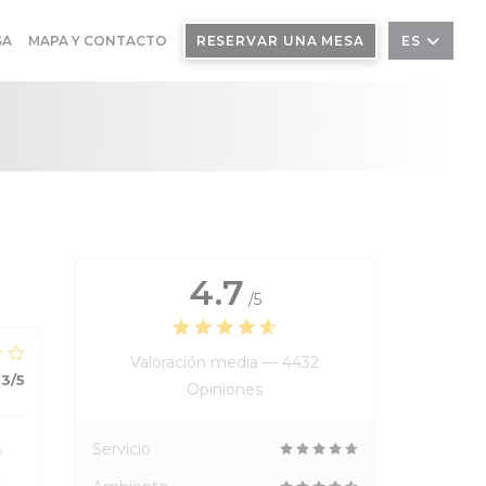
SA
MAPA Y CONTACTO
RESERVAR UNA MESA
ES
4.7
/5
Valoración media —
4432
3
/5
Opiniones
Servicio
e
t