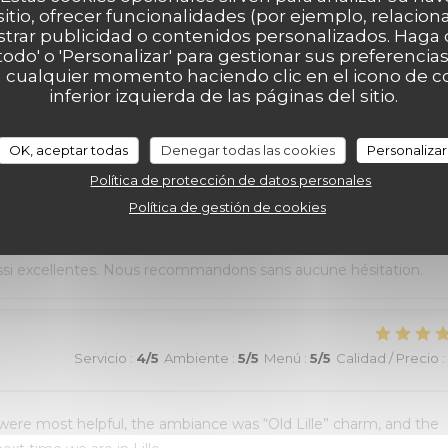
sitio, ofrecer funcionalidades (por ejemplo, relacio
Servicio
:
5
/5
Ambiente
:
5
/5
Menú
:
5
/5
Calidad / Precio
:
strar publicidad o contenidos personalizados. Haga c
 todo' o 'Personalizar' para gestionar sus preferenci
 cualquier momento haciendo clic en el icono de co
ommande !
inferior izquierda de las páginas del sitio.
OK, aceptar todas
Denegar todas las cookies
Personalizar
Servicio
:
5
/5
Ambiente
:
5
/5
Menú
:
5
/5
Calidad / Precio
:
Política de protección de datos personales
Política de gestión de cookies
au top et nourriture de très bonne qualité. J’ai pris la cote de
aussi excellentes. Nous recommandons sans aucune hésitation.
Servicio
:
4
/5
Ambiente
:
5
/5
Menú
:
5
/5
Calidad / Precio
:
 were most helpful, the ambiance was “Old Lille” charm, and the