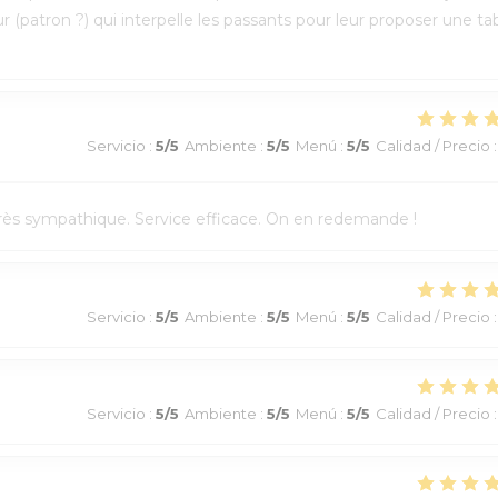
r (patron ?) qui interpelle les passants pour leur proposer une tab
Servicio
:
5
/5
Ambiente
:
5
/5
Menú
:
5
/5
Calidad / Precio
:
l très sympathique. Service efficace. On en redemande !
Servicio
:
5
/5
Ambiente
:
5
/5
Menú
:
5
/5
Calidad / Precio
:
Servicio
:
5
/5
Ambiente
:
5
/5
Menú
:
5
/5
Calidad / Precio
: