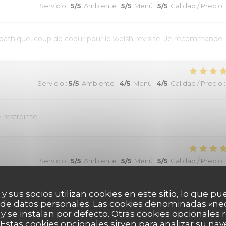
Servicio
:
5
/5
Ambiente
:
5
/5
Menú
:
5
/5
Calidad / Precio
:
athique, coup de coeur pour le welsh revisité. Je recommande !
Servicio
:
5
/5
Ambiente
:
4
/5
Menú
:
4
/5
Calidad / Precio
:
e restreinte
Servicio
:
5
/5
Ambiente
:
5
/5
Menú
:
5
/5
Calidad / Precio
:
 y sus socios utilizan cookies en este sitio, lo que pu
 de datos personales. Las cookies denominadas «ne
 y se instalan por defecto. Otras cookies opcionales
Estas cookies opcionales sirven para analizar su nav