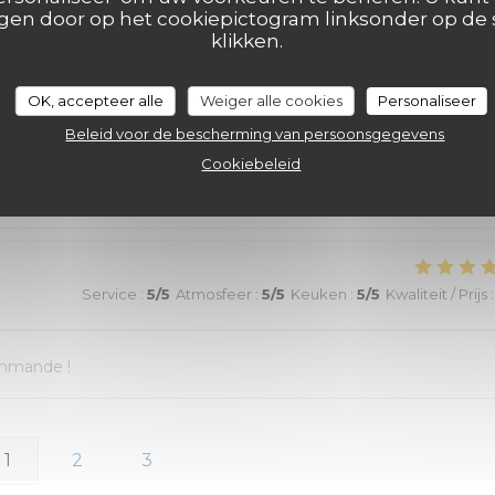
en door op het cookiepictogram linksonder op de s
e restreinte
klikken.
OK, accepteer alle
Weiger alle cookies
Personaliseer
Service
:
5
/5
Atmosfeer
:
5
/5
Keuken
:
5
/5
Kwaliteit / Prijs
:
Beleid voor de bescherming van persoonsgegevens
Cookiebeleid
Service
:
5
/5
Atmosfeer
:
5
/5
Keuken
:
5
/5
Kwaliteit / Prijs
:
ommande !
1
2
3