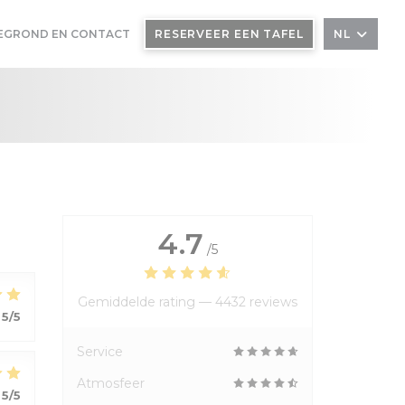
EGROND EN CONTACT
RESERVEER EEN TAFEL
NL
4.7
/5
Gemiddelde rating —
4432 reviews
5
/5
Service
Atmosfeer
5
/5