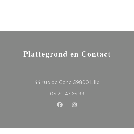
Plattegrond en Contact
((opent in een
44 rue de Gand 59800 Lille
03 20 47 65 99
Facebook ((opent in een ni
Instagram ((opent in 