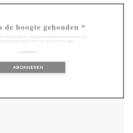
p de hoogte gehouden
*
onze nieuwsbrief om gepersonaliseerde communicatie en
anbiedingen per e-mail van ons te ontvangen.
ABONNEREN
 NIEUW VENSTER))