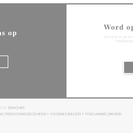
Word o
ns op
Schrijf je in op 
marketinga
((OPENT IN EEN NIEUW VENSTER))
DOOR
ZENCHEF
ING PERSOONSGEGEVENS
COOKIES BELEID
TOEGANKELIJKHEID
((OPENT IN EEN NIEUW VENSTER))
((OPENT IN EEN NIEUW VENSTER))
((OPENT IN EEN