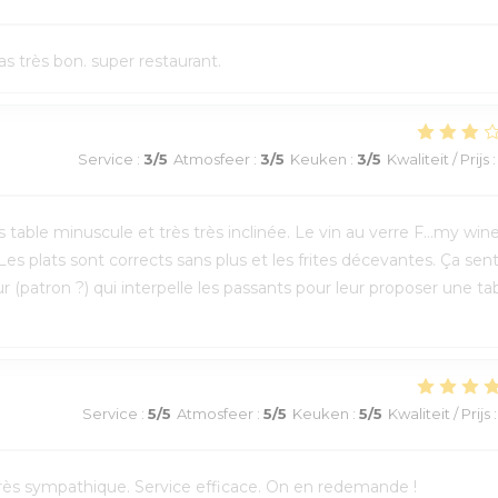
s très bon. super restaurant.
Service
:
3
/5
Atmosfeer
:
3
/5
Keuken
:
3
/5
Kwaliteit / Prijs
:
able minuscule et très très inclinée. Le vin au verre F...my win
Les plats sont corrects sans plus et les frites décevantes. Ça sen
r (patron ?) qui interpelle les passants pour leur proposer une tab
Service
:
5
/5
Atmosfeer
:
5
/5
Keuken
:
5
/5
Kwaliteit / Prijs
:
l très sympathique. Service efficace. On en redemande !