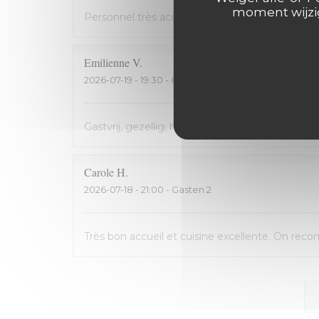
moment wijzig
Personnel très accueillant, très bons plats, cart
Emilienne
V
2026-07-19
- 19:30 - Gasten 2
Gastvrij, gezellig, heerlijk
Carole
H
2026-07-18
- 21:00 - Gasten 2
Très bon accueil et cuisine excellente. On rec