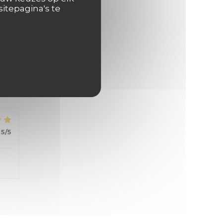
itepagina's te
5
/5
5
/5