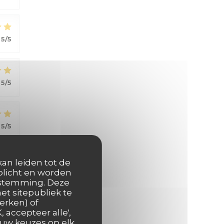
5
/5
5
/5
5
/5
kan leiden tot de
rplicht en worden
oestemming. Deze
et sitepubliek te
erken) of
5
/5
 accepteer alle',
 uw keuzes op elk