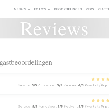
MENU'S
FOTO'S
BEOORDELINGEN
PERS
PLATT
Reviews
gastbeoordelingen
Service
:
5
/5
Atmosfeer
:
5
/5
Keuken
:
4
/5
Kwaliteit / Prijs
:
Service
:
5
/5
Atmosfeer
:
5
/5
Keuken
:
5
/5
Kwaliteit / Prijs
: