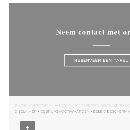
Neem contact met o
RESERVEER EEN TAFEL
© 2026 COMPTOIR 44 — RESTAURANT WEBSITE GECREËERD 
DISCLAIMER
GEBRUIKSVOORWAARDEN
BELEID BESCHERM
((OPENT IN EEN NIEUW VENSTER))
((OPENT IN EEN NIEUW VENSTER))