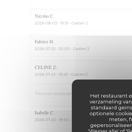
Nicolas
C
2026-08-03
- 19:15 - Gasten 2
Fabrice
H
2026-07-25
- 20:00 - Gasten 2
CELINE
Z
2026-07-23
- 19:45 - Gasten 2
Très bon restaurant, service extrêmement symp
Het restaurant e
verzameling van 
standaard geïns
Isabelle
C
optionele cookie
meten, f
2026-07-20
- 19:30 - Gasten 2
gepersonaliseerd
'Weiger alle' of