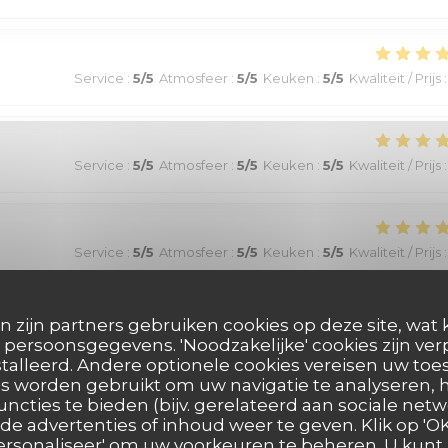
Service
:
5
/5
Atmosfeer
:
5
/5
Keuken
:
5
/5
Kwaliteit / Prijs
:
Service
:
5
/5
Atmosfeer
:
5
/5
Keuken
:
5
/5
Kwaliteit / Prijs
:
Service
:
5
/5
Atmosfeer
:
5
/5
Keuken
:
5
/5
Kwaliteit / Prijs
:
athique, coup de coeur pour le welsh revisité. Je recommande !
n zijn partners gebruiken cookies op deze site, wat 
persoonsgegevens. 'Noodzakelijke' cookies zijn ve
talleerd. Andere optionele cookies vereisen uw t
s worden gebruikt om uw navigatie te analyseren, h
uncties te bieden (bijv. gerelateerd aan sociale netw
Service
:
5
/5
Atmosfeer
:
4
/5
Keuken
:
4
/5
Kwaliteit / Prijs
:
e advertenties of inhoud weer te geven. Klik op 'OK,
 'Personaliseer' om uw voorkeuren te beheren. U kunt