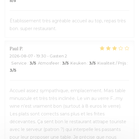
5
/5
Établissement très agréable accueil au top, repas très
bon. super restaurant.
Paul
P
2026-08-07
- 19:30 - Gasten 2
Service
:
3
/5
Atmosfeer
:
3
/5
Keuken
:
3
/5
Kwaliteit / Prijs
:
3
/5
Accueil assez sympathique, emplacement. Mais table
minuscule et très très inclinée. Le vin au verre F...my
wine n'est vraiment bon (surtout à 8 euros le verre).
Les plats sont corrects sans plus et les frites
décevantes. Ça sent bon le restaurant attrape touriste
avec le serveur (patron ?) qui interpelle les passants
pour leur proposer une table. Je précise que nous