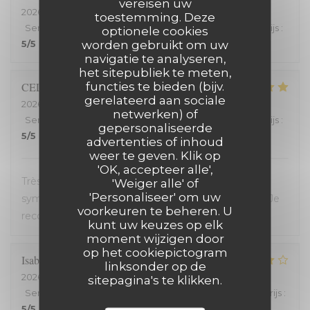
vereisen uw
2026-07-25
- 20:00 - Gasten 2
toestemming. Deze
Service
:
5
/5
Atmosfeer
:
5
/5
Keuken
:
5
/5
Kwaliteit / Prijs
:
optionele cookies
worden gebruikt om uw
5
/5
navigatie te analyseren,
het sitepubliek te meten,
functies te bieden (bijv.
CELINE
Z
gerelateerd aan sociale
2026-07-23
- 19:45 - Gasten 2
netwerken) of
Service
:
5
/5
Atmosfeer
:
5
/5
Keuken
:
5
/5
Kwaliteit / Prijs
:
gepersonaliseerde
5
/5
advertenties of inhoud
weer te geven. Klik op
'OK, accepteer alle',
Très bon restaurant, service extrêmement
'Weiger alle' of
'Personaliseer' om uw
sympathique, coup de coeur pour le welsh revisité. Je
voorkeuren te beheren. U
recommande !
kunt uw keuzes op elk
moment wijzigen door
op het cookiepictogram
Isabelle
C
linksonder op de
2026-07-20
- 19:30 - Gasten 2
sitepagina's te klikken.
Service
:
5
/5
Atmosfeer
:
4
/5
Keuken
:
4
/5
Kwaliteit / Prijs
:
5
/5