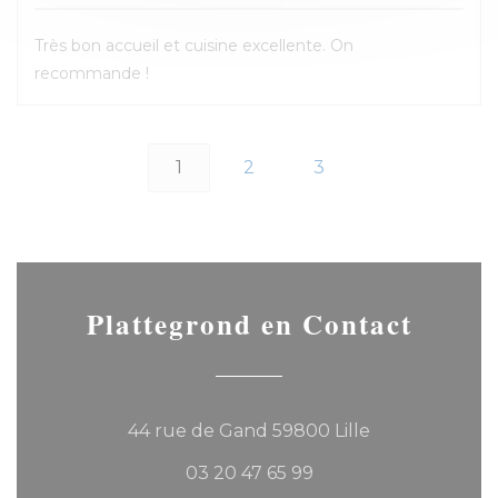
Très bon accueil et cuisine excellente. On
recommande !
1
2
3
Plattegrond en Contact
((opent in een
44 rue de Gand 59800 Lille
03 20 47 65 99