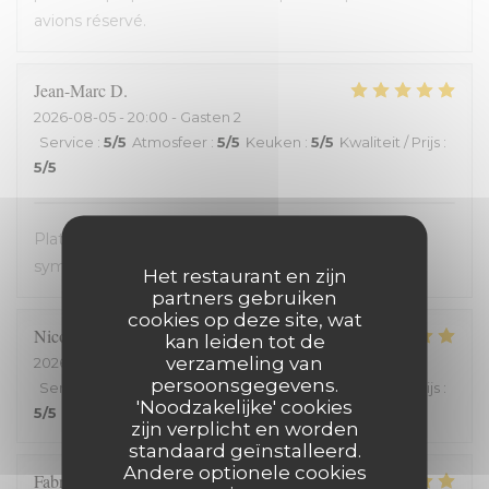
avions réservé.
Jean-Marc
D
2026-08-05
- 20:00 - Gasten 2
Service
:
5
/5
Atmosfeer
:
5
/5
Keuken
:
5
/5
Kwaliteit / Prijs
:
5
/5
Plats avec des produits frais. Très bon. Accueil très
sympathique. Service efficace. On en redemande !
Het restaurant en zijn
partners gebruiken
cookies op deze site, wat
Nicolas
C
kan leiden tot de
verzameling van
2026-08-03
- 19:15 - Gasten 2
persoonsgegevens.
Service
:
5
/5
Atmosfeer
:
5
/5
Keuken
:
5
/5
Kwaliteit / Prijs
:
'Noodzakelijke' cookies
5
/5
zijn verplicht en worden
standaard geïnstalleerd.
Andere optionele cookies
Fabrice
H