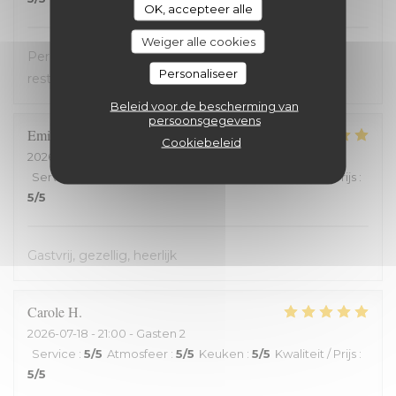
OK, accepteer alle
Weiger alle cookies
Personnel très accueillant, très bons plats, carte
Personaliseer
restreinte
Beleid voor de bescherming van
persoonsgegevens
Emilienne
V
Cookiebeleid
2026-07-19
- 19:30 - Gasten 2
Service
:
5
/5
Atmosfeer
:
5
/5
Keuken
:
5
/5
Kwaliteit / Prijs
:
5
/5
Gastvrij, gezellig, heerlijk
Carole
H
2026-07-18
- 21:00 - Gasten 2
Service
:
5
/5
Atmosfeer
:
5
/5
Keuken
:
5
/5
Kwaliteit / Prijs
:
5
/5