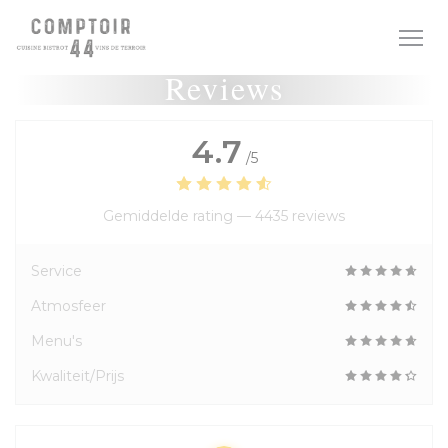
Cookies beheer paneel
Reviews
4.7
/5
Gemiddelde rating —
4435 reviews
Service
Atmosfeer
Menu's
Kwaliteit/Prijs