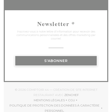
Newsletter
*
Inscrivez-vous à notre lettre d'information pour recevoir des
communications personnalisées et des offres marketing par
courriel.
S'ABONNER
© 2026 COMPTOIR 44 — CRÉATION DE SITE INTERNET
((OUVRE UNE NOUVEL
RESTAURANT AVEC
ZENCHEF
MENTIONS LÉGALES
CGU
((OUVRE UNE NOUVELLE FENÊTRE))
((OUVRE UNE NOUVELLE 
POLITIQUE DE PROTECTION DES DONNÉES À CARACTÈRE
((OUVRE UNE NOUVELLE FENÊTRE))
PERSONNEL