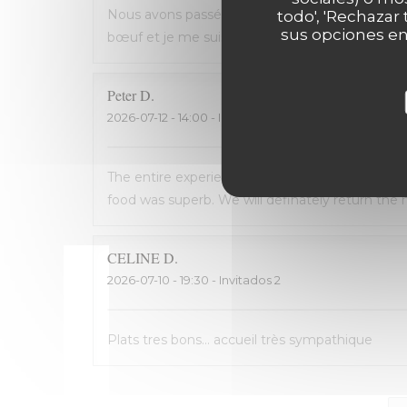
Nous avons passé une excellente soirée, service 
todo', 'Rechazar
sus opciones en
bœuf et je me suis régalé. Les frites étaient 
Peter
D
2026-07-12
- 14:00 - Invitados 2
The entire experience was wonderful: the staff
food was superb. We will definately return the n
CELINE
D
2026-07-10
- 19:30 - Invitados 2
Plats tres bons... accueil très sympathique