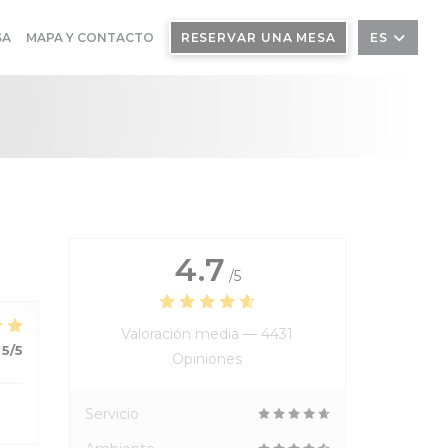
SA
MAPA Y CONTACTO
RESERVAR UNA MESA
ES
4.7
/5
Valoración media —
4431
5
/5
Opiniones
Servicio