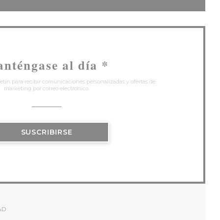
nténgase al día
*
etín para recibir comunicaciones personalizadas y ofertas de
marketing por correo electrónico.
SUSCRIBIRSE
AD
NTANA))
E EN UNA NUEVA VENTANA))