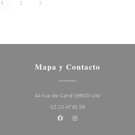
1
2
3
Mapa y Contacto
((abre en una
44 rue de Gand 59800 Lille
03 20 47 65 99
Facebook ((abre en una nu
Instagram ((abre en u