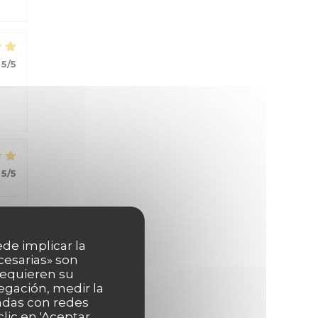
5
/5
5
/5
ede implicar la
cesarias» son
 requieren su
5
/5
egación, medir la
nadas con redes
lic en 'Aceptar