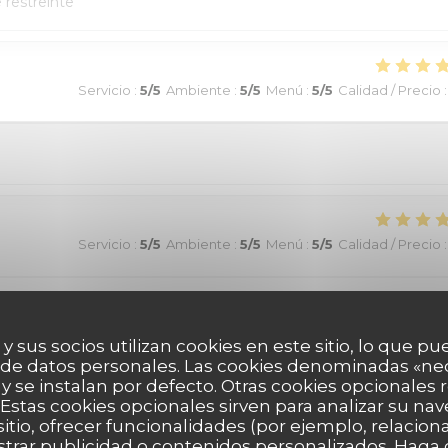
e restreinte
Servicio
:
5
/5
Ambiente
:
5
/5
Menú
:
5
/5
Calidad / Precio
:
Servicio
:
5
/5
Ambiente
:
5
/5
Menú
:
5
/5
Calidad / Precio
:
ommande !
 y sus socios utilizan cookies en este sitio, lo que pu
 de datos personales. Las cookies denominadas «ne
 y se instalan por defecto. Otras cookies opcionales
Servicio
:
5
/5
Ambiente
:
5
/5
Menú
:
5
/5
Calidad / Precio
:
Estas cookies opcionales sirven para analizar su nav
sitio, ofrecer funcionalidades (por ejemplo, relacio
strar publicidad o contenidos personalizados. Haga c