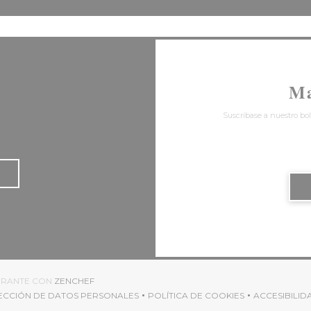
Ma
Suscríbase a nuestro bol
((ABRE EN UNA NUEVA VENTANA))
AURANTE CON
ZENCHEF
TECCIÓN DE DATOS PERSONALES
POLÍTICA DE COOKIES
ACCESIBILID
A))
((ABRE EN UNA NUEVA VENTANA))
((ABRE EN UNA NUEVA VE
((ABR