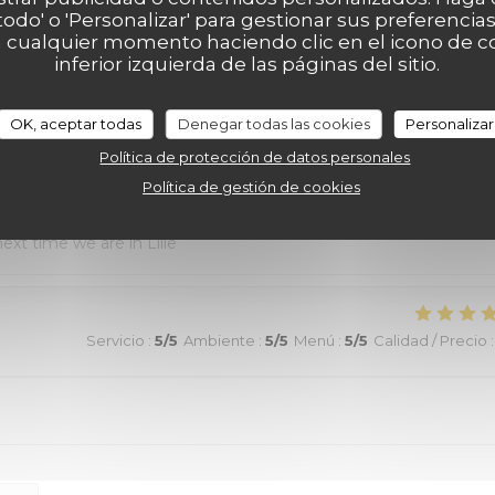
au top et nourriture de très bonne qualité. J’ai pris la cote de
 todo' o 'Personalizar' para gestionar sus preferenci
 cualquier momento haciendo clic en el icono de co
aussi excellentes. Nous recommandons sans aucune hésitation.
inferior izquierda de las páginas del sitio.
OK, aceptar todas
Denegar todas las cookies
Personalizar
Servicio
:
4
/5
Ambiente
:
5
/5
Menú
:
5
/5
Calidad / Precio
:
Política de protección de datos personales
Política de gestión de cookies
 were most helpful, the ambiance was “Old Lille” charm, and the
ext time we are in Lille
Servicio
:
5
/5
Ambiente
:
5
/5
Menú
:
5
/5
Calidad / Precio
: