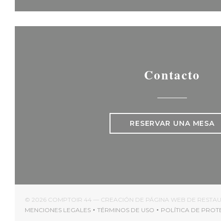
Contacto
RESERVAR UNA MESA
© 2026 COMPTOIR 44 — CREACIÓN DE PÁGINA WEB DE REST
MENCIONES LEGALES
TÉRMINOS DE USO
POLÍTICA DE PRO
((ABRE EN UNA NUEVA VENTANA))
((ABRE EN UNA NUEVA VENTAN