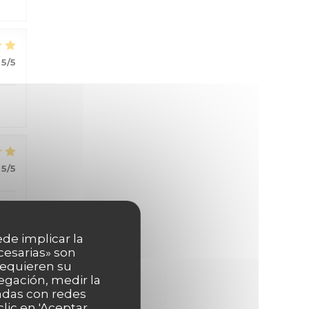
5
/5
5
/5
ede implicar la
cesarias» son
 requieren su
5
/5
egación, medir la
nadas con redes
lic en 'Aceptar