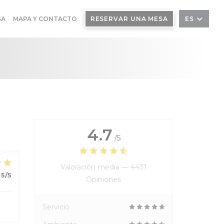
SA
MAPA Y CONTACTO
RESERVAR UNA MESA
ES
4.7
/5
Valoración media —
4431
5
/5
Opiniones
Servicio