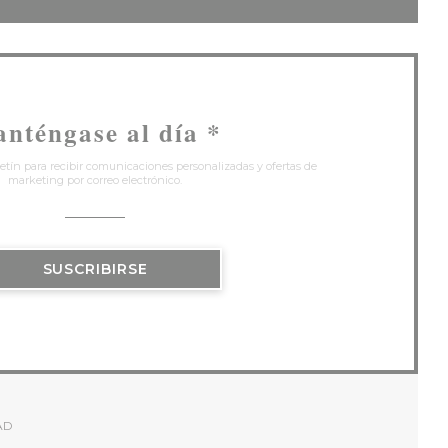
nténgase al día
*
etín para recibir comunicaciones personalizadas y ofertas de
marketing por correo electrónico.
SUSCRIBIRSE
AD
NTANA))
E EN UNA NUEVA VENTANA))