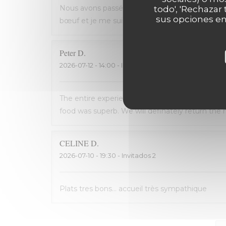
Nous avons passé une excellente soirée, service 
todo', 'Rechazar
sus opciones en
bœuf et je me suis régalé. Les frites étaient 
Peter
D
2026-07-12
- 14:00 - Invitados 2
The entire experience was wonderful: the staff
food was superb. We will definately return the n
CELINE
D
2026-07-10
- 19:30 - Invitados 2
Plats tres bons... accueil très sympathique