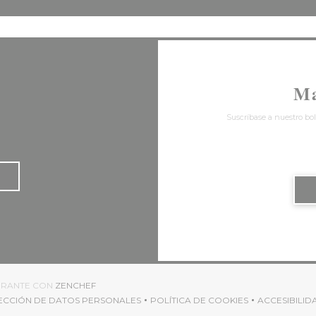
Ma
Suscríbase a nuestro bol
((ABRE EN UNA NUEVA VENTANA))
AURANTE CON
ZENCHEF
TECCIÓN DE DATOS PERSONALES
POLÍTICA DE COOKIES
ACCESIBILID
A))
((ABRE EN UNA NUEVA VENTANA))
((ABRE EN UNA NUEVA VE
((ABR