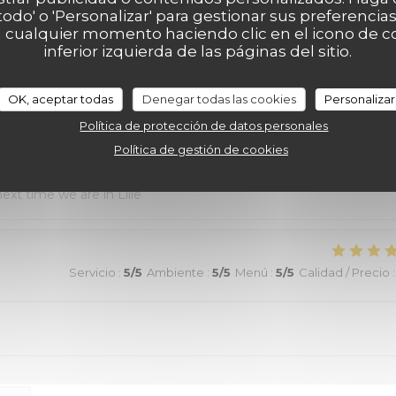
au top et nourriture de très bonne qualité. J’ai pris la cote de
 todo' o 'Personalizar' para gestionar sus preferenci
 cualquier momento haciendo clic en el icono de co
aussi excellentes. Nous recommandons sans aucune hésitation.
inferior izquierda de las páginas del sitio.
OK, aceptar todas
Denegar todas las cookies
Personalizar
Servicio
:
4
/5
Ambiente
:
5
/5
Menú
:
5
/5
Calidad / Precio
:
Política de protección de datos personales
Política de gestión de cookies
 were most helpful, the ambiance was “Old Lille” charm, and the
ext time we are in Lille
Servicio
:
5
/5
Ambiente
:
5
/5
Menú
:
5
/5
Calidad / Precio
: