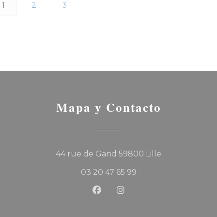
1
2
3
Mapa y Contacto
((abre en una
44 rue de Gand 59800 Lille
03 20 47 65 99
Facebook ((abre en una nu
Instagram ((abre en u