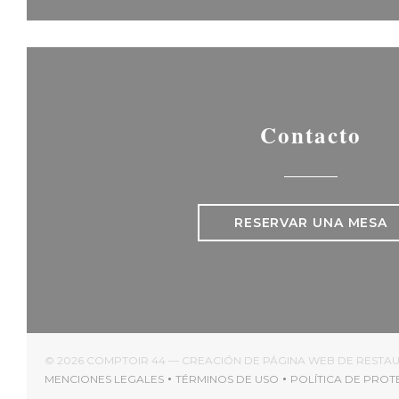
Contacto
RESERVAR UNA MESA
© 2026 COMPTOIR 44 — CREACIÓN DE PÁGINA WEB DE REST
MENCIONES LEGALES
TÉRMINOS DE USO
POLÍTICA DE PRO
((ABRE EN UNA NUEVA VENTANA))
((ABRE EN UNA NUEVA VENTAN