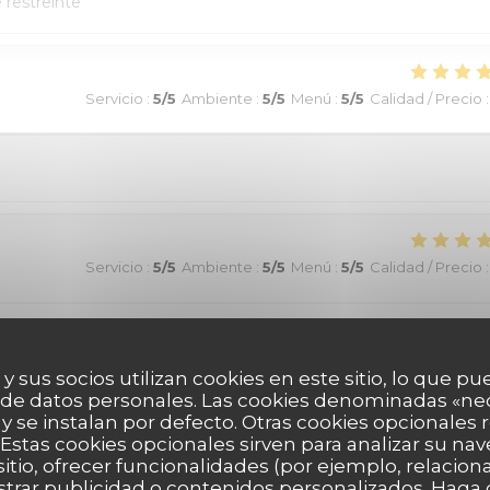
e restreinte
Servicio
:
5
/5
Ambiente
:
5
/5
Menú
:
5
/5
Calidad / Precio
:
Servicio
:
5
/5
Ambiente
:
5
/5
Menú
:
5
/5
Calidad / Precio
:
ommande !
 y sus socios utilizan cookies en este sitio, lo que pu
 de datos personales. Las cookies denominadas «ne
 y se instalan por defecto. Otras cookies opcionales
Servicio
:
5
/5
Ambiente
:
5
/5
Menú
:
5
/5
Calidad / Precio
:
Estas cookies opcionales sirven para analizar su nav
sitio, ofrecer funcionalidades (por ejemplo, relacio
strar publicidad o contenidos personalizados. Haga c