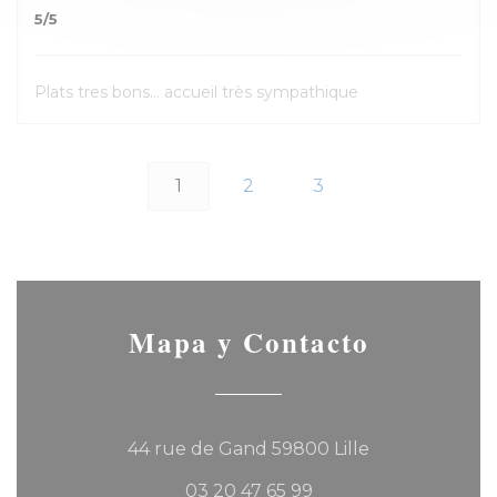
5
/5
Plats tres bons... accueil très sympathique
1
2
3
Mapa y Contacto
((abre en una
44 rue de Gand 59800 Lille
03 20 47 65 99