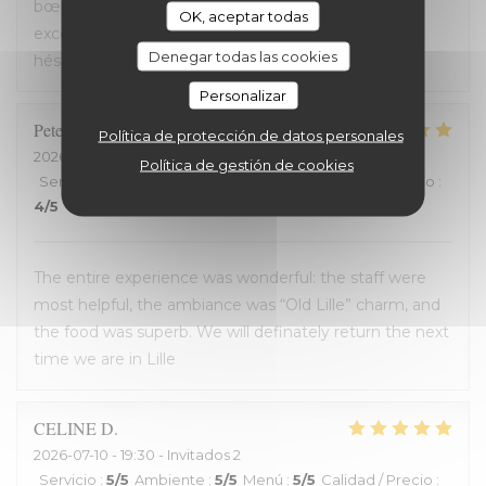
bœuf et je me suis régalé. Les frites étaient aussi
OK, aceptar todas
excellentes. Nous recommandons sans aucune
Denegar todas las cookies
hésitation.
Personalizar
Peter
D
Política de protección de datos personales
2026-07-12
- 14:00 - Invitados 2
Política de gestión de cookies
Servicio
:
4
/5
Ambiente
:
5
/5
Menú
:
5
/5
Calidad / Precio
:
4
/5
The entire experience was wonderful: the staff were
most helpful, the ambiance was “Old Lille” charm, and
the food was superb. We will definately return the next
time we are in Lille
CELINE
D
2026-07-10
- 19:30 - Invitados 2
Servicio
:
5
/5
Ambiente
:
5
/5
Menú
:
5
/5
Calidad / Precio
: