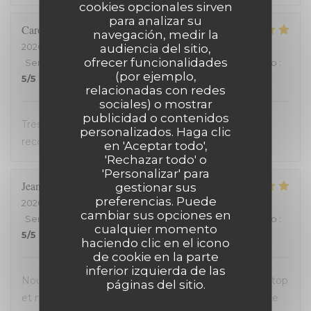
cookies opcionales sirven
para analizar su
Carole
H
navegación, medir la
2026-07-18
- 21:00 - Invitados 2
audiencia del sitio,
ofrecer funcionalidades
Servicio
:
5
/5
Ambiente
:
5
/5
Menú
:
5
/5
Calidad / Precio
:
(por ejemplo,
5
/5
relacionadas con redes
sociales) o mostrar
publicidad o contenidos
Très bon accueil et cuisine excellente. On
personalizados. Haga clic
recommande !
en 'Aceptar todo',
'Rechazar todo' o
'Personalizar' para
Jean-David
F
gestionar sus
preferencias. Puede
2026-07-13
- 20:30 - Invitados 2
cambiar sus opciones en
Servicio
:
5
/5
Ambiente
:
5
/5
Menú
:
5
/5
Calidad / Precio
:
cualquier momento
5
/5
haciendo clic en el icono
de cookie en la parte
inferior izquierda de las
Nous avons passé une excellente soirée, service au top
páginas del sitio.
et nourriture de très bonne qualité. J’ai pris la cote de