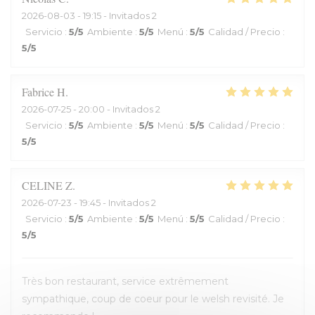
2026-08-03
- 19:15 - Invitados 2
Servicio
:
5
/5
Ambiente
:
5
/5
Menú
:
5
/5
Calidad / Precio
:
5
/5
Fabrice
H
2026-07-25
- 20:00 - Invitados 2
Servicio
:
5
/5
Ambiente
:
5
/5
Menú
:
5
/5
Calidad / Precio
:
5
/5
CELINE
Z
2026-07-23
- 19:45 - Invitados 2
Servicio
:
5
/5
Ambiente
:
5
/5
Menú
:
5
/5
Calidad / Precio
:
5
/5
Très bon restaurant, service extrêmement
sympathique, coup de coeur pour le welsh revisité. Je