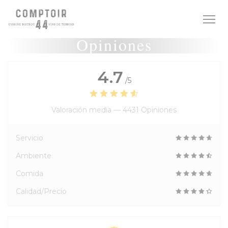
Personalización de sus opciones de cookies
Opiniones
4.7
/5
Valoración media —
4431 Opiniones
Servicio
Ambiente
Comida
Calidad/Precio