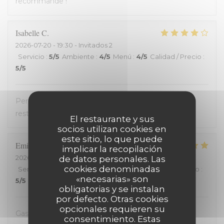
recommande !
Isabelle
C
2026-07-20
- 19:30 - Invitados 2
Servicio
:
5
/5
Ambiente
:
4
/5
Menú
:
4
/5
Calidad / Precio
:
5
/5
Personnel très accueillant, très bons plats, carte
restreinte
El restaurante y sus
socios utilizan cookies en
este sitio, lo que puede
Emilienne
V
implicar la recopilación
2026-07-19
- 19:30 - Invitados 2
de datos personales. Las
cookies denominadas
Servicio
:
5
/5
Ambiente
:
5
/5
Menú
:
5
/5
Calidad / Precio
:
«necesarias» son
5
/5
obligatorias y se instalan
por defecto. Otras cookies
opcionales requieren su
Gastvrij, gezellig, heerlijk
consentimiento. Estas