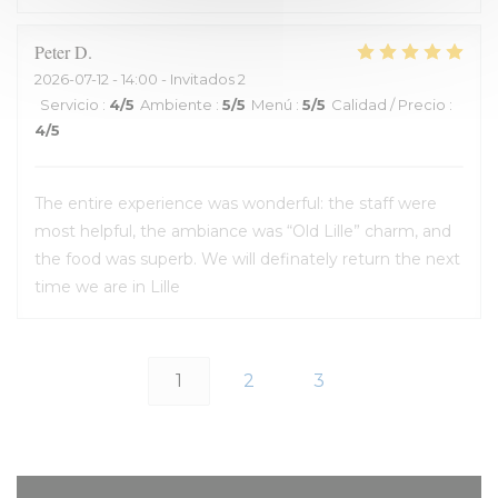
Peter
D
2026-07-12
- 14:00 - Invitados 2
Servicio
:
4
/5
Ambiente
:
5
/5
Menú
:
5
/5
Calidad / Precio
:
4
/5
The entire experience was wonderful: the staff were
most helpful, the ambiance was “Old Lille” charm, and
the food was superb. We will definately return the next
time we are in Lille
1
2
3