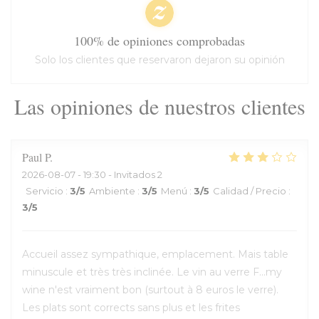
100% de opiniones comprobadas
Solo los clientes que reservaron dejaron su opinión
Las opiniones de nuestros clientes
Paul
P
2026-08-07
- 19:30 - Invitados 2
Servicio
:
3
/5
Ambiente
:
3
/5
Menú
:
3
/5
Calidad / Precio
:
3
/5
Accueil assez sympathique, emplacement. Mais table
minuscule et très très inclinée. Le vin au verre F...my
wine n'est vraiment bon (surtout à 8 euros le verre).
Les plats sont corrects sans plus et les frites