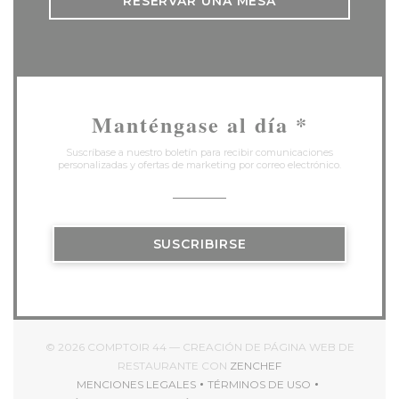
RESERVAR UNA MESA
Manténgase al día
*
Suscríbase a nuestro boletín para recibir comunicaciones
personalizadas y ofertas de marketing por correo electrónico.
SUSCRIBIRSE
© 2026 COMPTOIR 44 — CREACIÓN DE PÁGINA WEB DE
((ABRE EN UNA NUEV
RESTAURANTE CON
ZENCHEF
MENCIONES LEGALES
TÉRMINOS DE USO
((ABRE EN UNA NUEVA VENTANA))
((ABRE EN UNA NUEVA V