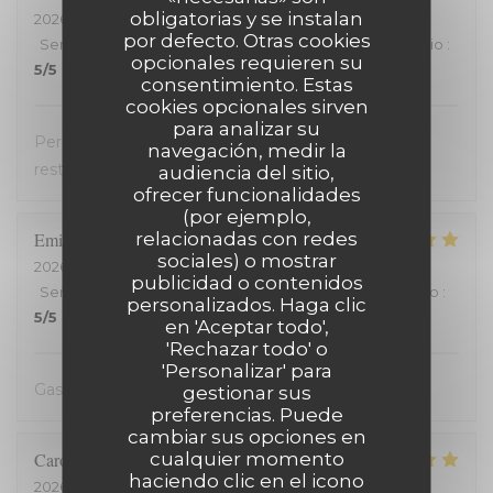
obligatorias y se instalan
2026-07-20
- 19:30 - Invitados 2
por defecto. Otras cookies
Servicio
:
5
/5
Ambiente
:
4
/5
Menú
:
4
/5
Calidad / Precio
:
opcionales requieren su
5
/5
consentimiento. Estas
cookies opcionales sirven
para analizar su
Personnel très accueillant, très bons plats, carte
navegación, medir la
restreinte
audiencia del sitio,
ofrecer funcionalidades
(por ejemplo,
relacionadas con redes
Emilienne
V
sociales) o mostrar
2026-07-19
- 19:30 - Invitados 2
publicidad o contenidos
Servicio
:
5
/5
Ambiente
:
5
/5
Menú
:
5
/5
Calidad / Precio
:
personalizados. Haga clic
5
/5
en 'Aceptar todo',
'Rechazar todo' o
'Personalizar' para
Gastvrij, gezellig, heerlijk
gestionar sus
preferencias. Puede
cambiar sus opciones en
cualquier momento
Carole
H
haciendo clic en el icono
2026-07-18
- 21:00 - Invitados 2