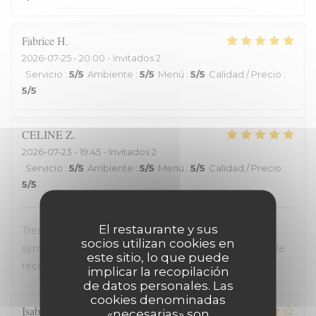
Fabrice
H
2026-07-25
- 20:00 - Invitados 2
Servicio
:
5
/5
Ambiente
:
5
/5
Menú
:
5
/5
Calidad / Precio
:
5
/5
CELINE
Z
2026-07-23
- 19:45 - Invitados 2
Servicio
:
5
/5
Ambiente
:
5
/5
Menú
:
5
/5
Calidad / Precio
:
5
/5
El restaurante y sus
Très bon restaurant, service extrêmement
socios utilizan cookies en
sympathique, coup de coeur pour le welsh revisité. Je
este sitio, lo que puede
recommande !
implicar la recopilación
de datos personales. Las
cookies denominadas
Isabelle
C
«necesarias» son