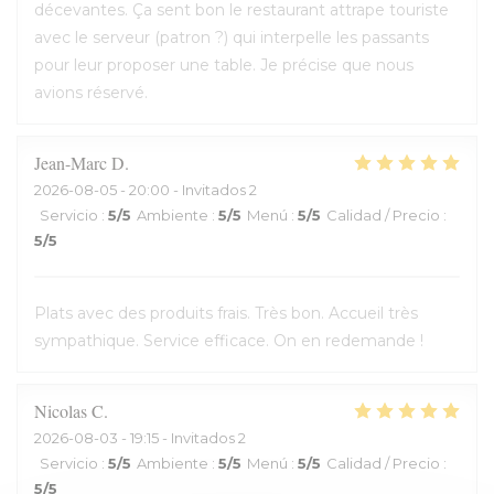
décevantes. Ça sent bon le restaurant attrape touriste
avec le serveur (patron ?) qui interpelle les passants
pour leur proposer une table. Je précise que nous
avions réservé.
Jean-Marc
D
2026-08-05
- 20:00 - Invitados 2
Servicio
:
5
/5
Ambiente
:
5
/5
Menú
:
5
/5
Calidad / Precio
:
5
/5
Plats avec des produits frais. Très bon. Accueil très
sympathique. Service efficace. On en redemande !
Nicolas
C
2026-08-03
- 19:15 - Invitados 2
Servicio
:
5
/5
Ambiente
:
5
/5
Menú
:
5
/5
Calidad / Precio
:
5
/5