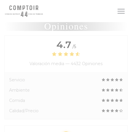
Personalización de sus opciones de cookies
Opiniones
4.7
/5
Valoración media —
4432 Opiniones
Servicio
Ambiente
Comida
Calidad/Precio