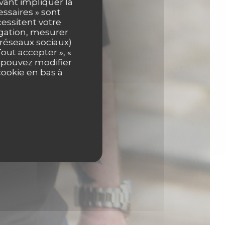
uvant impliquer la
essaires » sont
cessitent votre
igation, mesurer
s réseaux sociaux)
out accepter », «
s pouvez modifier
cookie en bas à