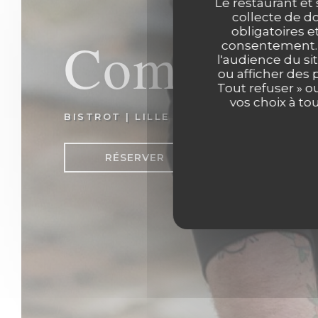
Le restaurant et 
collecte de do
obligatoires e
Comptoir 
consentement. C
l'audience du sit
ou afficher des 
Tout refuser » o
vos choix à to
BISTROT
|
LILLE
RÉSERVER