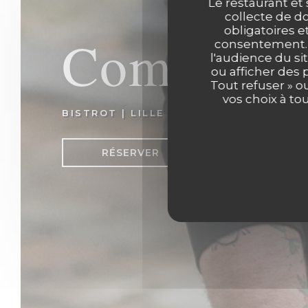
Le restaurant et 
collecte de do
obligatoires e
Comptoir 
consentement. C
l'audience du sit
ou afficher des 
Tout refuser » o
vos choix à to
BISTROT
|
LILLE
RÉSERVER