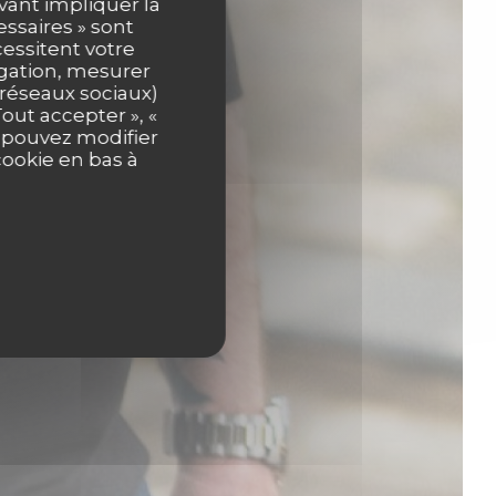
uvant impliquer la
essaires » sont
cessitent votre
igation, mesurer
s réseaux sociaux)
out accepter », «
s pouvez modifier
cookie en bas à