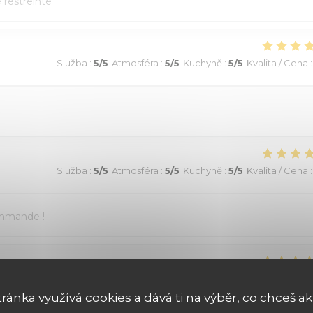
e restreinte
Služba
:
5
/5
Atmosféra
:
5
/5
Kuchyně
:
5
/5
Kvalita / Cena
:
Služba
:
5
/5
Atmosféra
:
5
/5
Kuchyně
:
5
/5
Kvalita / Cena
:
ommande !
Služba
:
5
/5
Atmosféra
:
5
/5
Kuchyně
:
5
/5
Kvalita / Cena
:
tránka využívá cookies a dává ti na výběr, co chceš ak