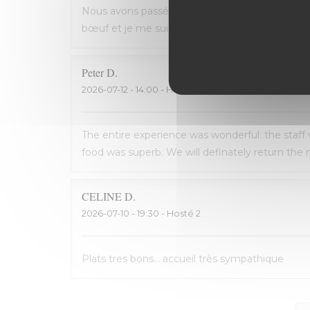
Nous avons passé une excellente soirée, service 
bœuf et je me suis régalé. Les frites étaient 
Peter
D
2026-07-12
- 14:00 - Hosté 2
The entire experience was wonderful: the staff
food was superb. We will definately return the n
CELINE
D
2026-07-10
- 19:30 - Hosté 2
Plats tres bons... accueil très sympathique