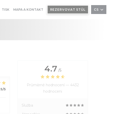
TISK
MAPA A KONTAKT
REZERVOVAT STŮL
CS
4.7
/5
Průměrné hodnocení —
4432
5
/5
hodnoceni
Služba