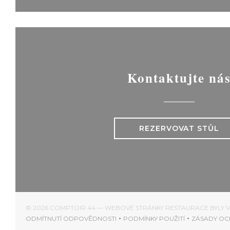
Kontaktujte ná
REZERVOVAT STŮL
© 2026 COMPTOIR 44 — WEBOVÉ STRÁNKY RESTAURACE BYLY
ODMÍTNUTÍ ODPOVĚDNOSTI
PODMÍNKY POUŽITÍ
ZÁSADY OC
((OTEVŘE SE V NOVÉM OKNĚ))
((OTEVŘE SE V NOVÉM 