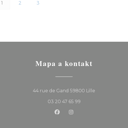
1
2
3
Mapa a kontakt
((otevře se v 
44 rue de Gand 59800 Lille
03 20 47 65 99
Facebook ((otevře se v nov
Instagram ((otevře se