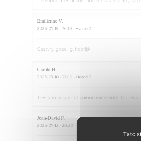
Personnel très accueillant, très bons plats, cart
Emilienne
V
2026-07-19
- 19:30 - Hosté 2
Gastvrij, gezellig, heerlijk
Carole
H
2026-07-18
- 21:00 - Hosté 2
Très bon accueil et cuisine excellente. On rec
Jean-David
F
2026-07-13
- 20:30 - Hosté 2
Tato s