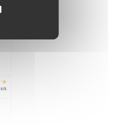
4
/5
5
/5