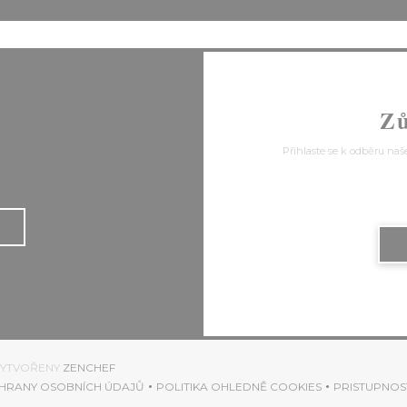
Zů
s
Přihlaste se k odběru naš
((OTEVŘE SE V NOVÉM OKNĚ))
 VYTVOŘENY
ZENCHEF
HRANY OSOBNÍCH ÚDAJŮ
POLITIKA OHLEDNĚ COOKIES
PRISTUPNOS
OKNĚ))
((OTEVŘE SE V NOVÉM OKNĚ))
((OTEVŘE SE V NOVÉM OKNĚ)
((OTE