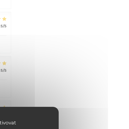
5
/5
5
/5
5
/5
tivovat