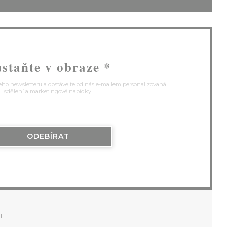
staňte v obraze
*
eho newsletteru a dostávejte od nás e-mailem personalizovaná
sdělení a marketingové nabídky.
ODEBÍRAT
T
)
VŘE SE V NOVÉM OKNĚ))