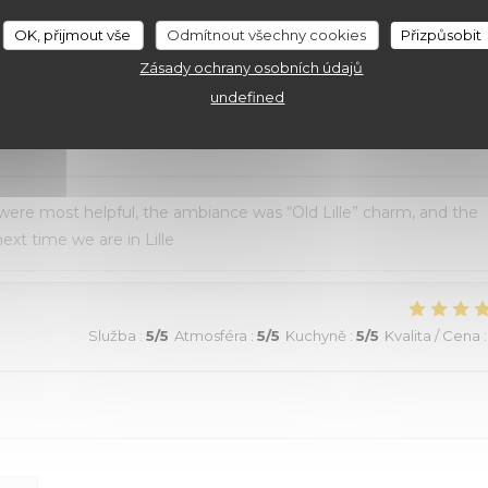
au top et nourriture de très bonne qualité. J’ai pris la cote de
OK, přijmout vše
Odmítnout všechny cookies
Přizpůsobit
aussi excellentes. Nous recommandons sans aucune hésitation.
Zásady ochrany osobních údajů
undefined
Služba
:
4
/5
Atmosféra
:
5
/5
Kuchyně
:
5
/5
Kvalita / Cena
:
 were most helpful, the ambiance was “Old Lille” charm, and the
ext time we are in Lille
Služba
:
5
/5
Atmosféra
:
5
/5
Kuchyně
:
5
/5
Kvalita / Cena
: