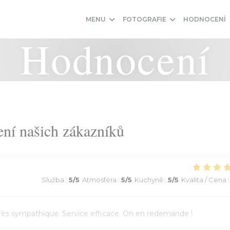
MENU
FOTOGRAFIE
HODNOCENÍ
Hodnocení
ní našich zákazníků
Služba
:
5
/5
Atmosféra
:
5
/5
Kuchyně
:
5
/5
Kvalita / Cena
:
l très sympathique. Service efficace. On en redemande !