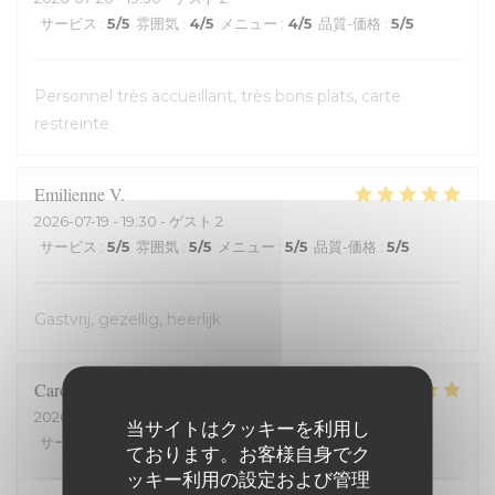
サービス
:
5
/5
雰囲気
:
4
/5
メニュー
:
4
/5
品質-価格
:
5
/5
Personnel très accueillant, très bons plats, carte
restreinte
Emilienne
V
2026-07-19
- 19:30 - ゲスト 2
サービス
:
5
/5
雰囲気
:
5
/5
メニュー
:
5
/5
品質-価格
:
5
/5
Gastvrij, gezellig, heerlijk
Carole
H
2026-07-18
- 21:00 - ゲスト 2
当サイトはクッキーを利用し
サービス
:
5
/5
雰囲気
:
5
/5
メニュー
:
5
/5
品質-価格
:
5
/5
ております。お客様自身でク
ッキー利用の設定および管理