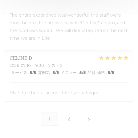
The entire experience was wonderful: the staff were
most helpful, the ambiance was “Old Lille” charm, and
the food was superb. We will definately return the next
time we are in Lille
CELINE
D
2026-07-10
- 19:30 - ゲスト 2
サービス
:
5
/5
雰囲気
:
5
/5
メニュー
:
5
/5
品質-価格
:
5
/5
Plats tres bons... accueil très sympathique
1
2
3