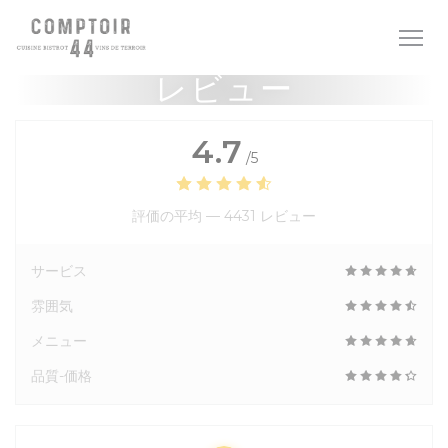
クッキー利用の管理について
レビュー
4.7
/5
評価の平均 —
4431 レビュー
サービス
雰囲気
メニュー
品質-価格