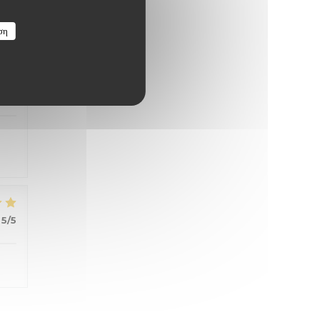
ση
4
/5
5
/5