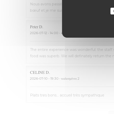
Nous avons passé une excellente soirée, service 
bœuf et je me suis régalé. Les frites étaient 
Peter
D
2026-07-12
- 14:00 - καλεσμένοι 2
The entire experience was wonderful: the staff
food was superb. We will definately return the n
CELINE
D
2026-07-10
- 19:30 - καλεσμένοι 2
Plats tres bons... accueil très sympathique