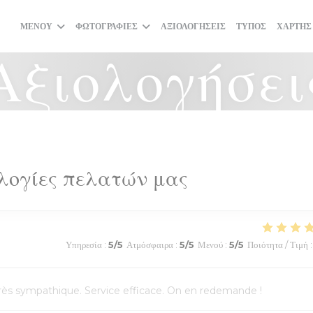
ΜΕΝΟΎ
ΦΩΤΟΓΡΑΦΊΕΣ
ΑΞΙΟΛΟΓΉΣΕΙΣ
ΤΎΠΟΣ
ΧΆΡΤΗΣ
Αξιολογήσει
λογίες πελατών μας
Υπηρεσία
:
5
/5
Ατμόσφαιρα
:
5
/5
Μενού
:
5
/5
Ποιότητα / Τιμή
:
l très sympathique. Service efficace. On en redemande !