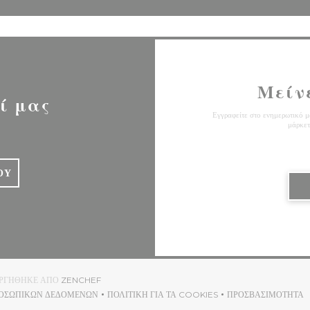
Μείν
ί μας
Εγγραφείτε στο ενημερωτικό μα
μάρκετ
ΟΎ
((ΑΝΟΊΓΕΙ ΣΕ ΝΈΟ ΠΑΡΆΘΥΡΟ))
ΟΥΡΓΉΘΗΚΕ ΑΠΌ
ZENCHEF
ΡΟΣΩΠΙΚΏΝ ΔΕΔΟΜΈΝΩΝ
ΠΟΛΙΤΙΚΉ ΓΙΑ ΤΑ COOKIES
ΠΡΟΣΒΑΣΙΜΌΤΗΤΑ
((ΑΝΟΊΓΕΙ ΣΕ ΝΈΟ ΠΑΡΆΘΥΡΟ))
((ΑΝΟΊΓΕΙ ΣΕ ΝΈΟ ΠΑΡΆΘΥΡΟ))
((ΑΝΟΊΓΕΙ