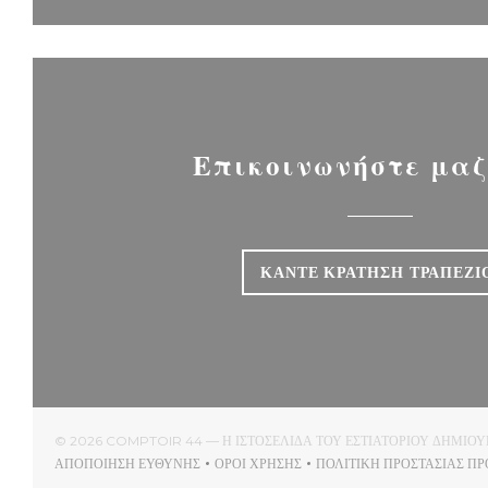
Επικοινωνήστε μαζ
ΚΆΝΤΕ ΚΡΆΤΗΣΗ ΤΡΑΠΕΖΙ
© 2026 COMPTOIR 44 — Η ΙΣΤΟΣΕΛΊΔΑ ΤΟΥ ΕΣΤΙΑΤΟΡΊΟΥ ΔΗΜΙ
ΑΠΟΠΟΊΗΣΗ ΕΥΘΎΝΗΣ
ΌΡΟΙ ΧΡΉΣΗΣ
ΠΟΛΙΤΙΚΉ ΠΡΟΣΤΑΣΊΑΣ Π
((ΑΝΟΊΓΕΙ ΣΕ ΝΈΟ ΠΑΡΆΘΥΡΟ))
((ΑΝΟΊΓΕΙ ΣΕ ΝΈΟ ΠΑΡΆΘΥΡΟ))