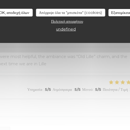
au top et nourriture de très bonne qualité. J’ai pris la cote de
aussi excellentes. Nous recommandons sans aucune hésitation.
OK, αποδοχή όλων
Απόρριψε όλα τα "μπισκότα" (cookies)
Εξατομίκευ
Πολιτική απορρήτου
undefined
Υπηρεσία
:
4
/5
Ατμόσφαιρα
:
5
/5
Μενού
:
5
/5
Ποιότητα / Τιμή
:
 were most helpful, the ambiance was “Old Lille” charm, and the
ext time we are in Lille
Υπηρεσία
:
5
/5
Ατμόσφαιρα
:
5
/5
Μενού
:
5
/5
Ποιότητα / Τιμή
: