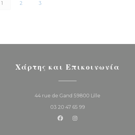
1
2
3
Χάρτης και Επικοινωνία
((ανοίγει σε νέο 
44 rue de Gand 59800 Lille
03 20 47 65 99
Facebook ((ανοίγει σε νέο παρά
Instagram ((ανοίγει σε ν