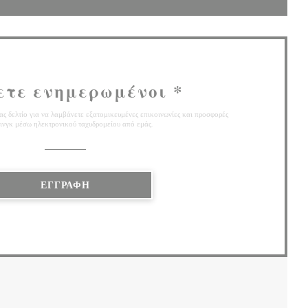
ετε ενημερωμένοι
*
ς δελτίο για να λαμβάνετε εξατομικευμένες επικοινωνίες και προσφορές
ινγκ μέσω ηλεκτρονικού ταχυδρομείου από εμάς.
ΕΓΓΡΑΦΉ
 ΣΕ ΝΈΟ ΠΑΡΆΘΥΡΟ))