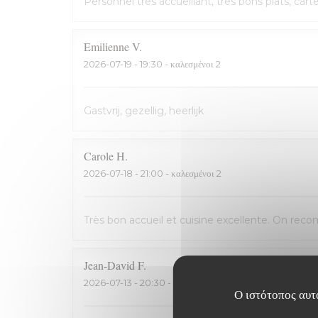
Personnel très accueillant, très bons plats, cart
Emilienne
V
2026-07-19
- 19:30 - καλεσμένοι 2
Gastvrij, gezellig, heerlijk
Carole
H
2026-07-18
- 21:00 - καλεσμένοι 2
Très bon accueil et cuisine excellente. On rec
Jean-David
F
2026-07-13
- 20:30 - καλεσμένοι 2
Ο ιστότοπος αυτό