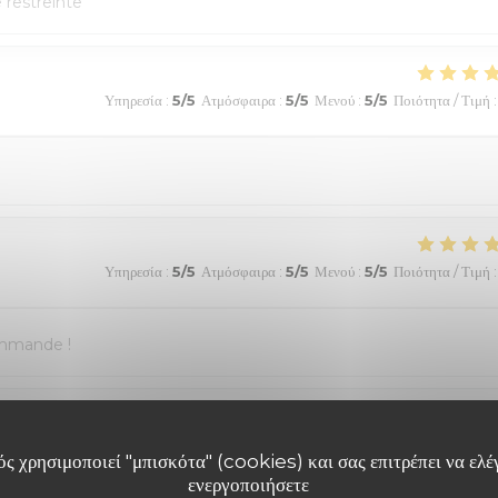
e restreinte
Υπηρεσία
:
5
/5
Ατμόσφαιρα
:
5
/5
Μενού
:
5
/5
Ποιότητα / Τιμή
:
Υπηρεσία
:
5
/5
Ατμόσφαιρα
:
5
/5
Μενού
:
5
/5
Ποιότητα / Τιμή
:
ommande !
Υπηρεσία
:
5
/5
Ατμόσφαιρα
:
5
/5
Μενού
:
5
/5
Ποιότητα / Τιμή
:
ς χρησιμοποιεί "μπισκότα" (cookies) και σας επιτρέπει να ελέγ
ενεργοποιήσετε