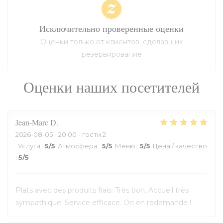
Исключительно проверенные оценки
Оценки только от клиентов, сделавших
резервирование
Оценки наших посетителей
Jean-Marc
D
2026-08-05
- 20:00 - гости 2
Услуги
:
5
/5
Атмосфера
:
5
/5
Меню
:
5
/5
Цена / качество
:
5
/5
Plats avec des produits frais. Très bon. Accueil très
sympathique. Service efficace. On en redemande !