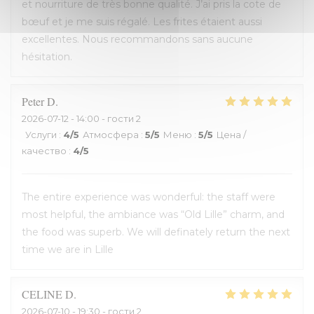
et nourriture de très bonne qualité. J’ai pris la cote de
bœuf et je me suis régalé. Les frites étaient aussi
excellentes. Nous recommandons sans aucune
hésitation.
Peter
D
2026-07-12
- 14:00 - гости 2
Услуги
:
4
/5
Атмосфера
:
5
/5
Меню
:
5
/5
Цена /
качество
:
4
/5
The entire experience was wonderful: the staff were
most helpful, the ambiance was “Old Lille” charm, and
the food was superb. We will definately return the next
time we are in Lille
CELINE
D
2026-07-10
- 19:30 - гости 2