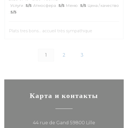
Услуги
:
5
/5
Атмосфера
:
5
/5
Меню
:
5
/5
Цена / качество
:
5
/5
Plats tres bons... accueil très sympathique
1
2
3
Карта и контакты
((открывается
44 rue de Gand 59800 Lille