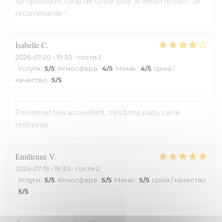
sympathique, coup de coeur pour le welsh revisité. Je
recommande !
Isabelle
C
2026-07-20
- 19:30 - гости 2
Услуги
:
5
/5
Атмосфера
:
4
/5
Меню
:
4
/5
Цена /
качество
:
5
/5
Personnel très accueillant, très bons plats, carte
restreinte
Emilienne
V
2026-07-19
- 19:30 - гости 2
Услуги
:
5
/5
Атмосфера
:
5
/5
Меню
:
5
/5
Цена / качество
:
5
/5