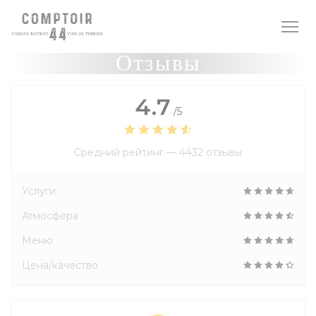
Панель управления cookies
Отзывы
4.7
/5
Средний рейтинг —
4432 отзывы
Услуги
Атмосфера
Меню
Цена/качество