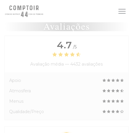
Painel de Gerenciamento de Cookies
Avaliações
4.7
/5
Avaliação média —
4432 avaliações
Apoio
Atmosfera
Menus
Qualidade/Preço