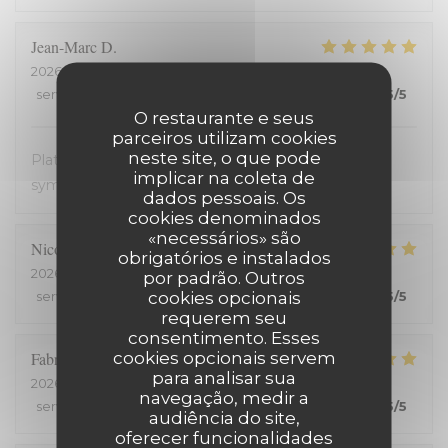
Jean-Marc
D
2026-08-05
- 20:00 - guests 2
service
:
5
/5
ambience
:
5
/5
menu
:
5
/5
quality_price
:
5
/5
O restaurante e seus
parceiros utilizam cookies
neste site, o que pode
Plats avec des produits frais. Très bon. Accueil très
implicar na coleta de
sympathique. Service efficace. On en redemande !
dados pessoais. Os
cookies denominados
«necessários» são
Nicolas
C
obrigatórios e instalados
2026-08-03
- 19:15 - guests 2
por padrão. Outros
cookies opcionais
service
:
5
/5
ambience
:
5
/5
menu
:
5
/5
quality_price
:
5
/5
requerem seu
consentimento. Esses
cookies opcionais servem
Fabrice
H
para analisar sua
2026-07-25
- 20:00 - guests 2
navegação, medir a
service
:
5
/5
ambience
:
5
/5
menu
:
5
/5
quality_price
:
5
/5
audiência do site,
oferecer funcionalidades