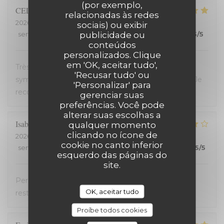
(por exemplo,
CELINE
Z
relacionadas às redes
2026-07-23
- 19:45 - guests 2
sociais) ou exibir
publicidade ou
service
:
5
/5
ambience
:
5
/5
menu
:
5
/5
quality_price
:
5
/5
conteúdos
personalizados. Clique
em 'OK, aceitar tudo',
Très bon restaurant, service extrêmement
'Recusar tudo' ou
sympathique, coup de coeur pour le welsh revisité. Je
'Personalizar' para
recommande !
gerenciar suas
preferências. Você pode
alterar suas escolhas a
Isabelle
C
qualquer momento
clicando no ícone de
2026-07-20
- 19:30 - guests 2
cookie no canto inferior
service
:
5
/5
ambience
:
4
/5
menu
:
4
/5
quality_price
:
5
/5
esquerdo das páginas do
site.
Personnel très accueillant, très bons plats, carte
OK, aceitar tudo
restreinte
Proíbe todos cookies