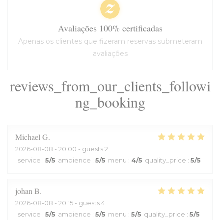
Avaliações 100% certificadas
Apenas os clientes que fizeram reservas submeteram
avaliações
reviews_from_our_clients_followi
ng_booking
Michael
G
2026-08-08
- 20:00 - guests 2
service
:
5
/5
ambience
:
5
/5
menu
:
4
/5
quality_price
:
5
/5
johan
B
2026-08-08
- 20:15 - guests 4
service
:
5
/5
ambience
:
5
/5
menu
:
5
/5
quality_price
:
5
/5