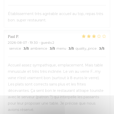
Établissement très agréable accueil au top, repas très
bon. super restaurant.
Paul
P
2026-08-07
- 19:30 - guests 2
service
:
3
/5
ambience
:
3
/5
menu
:
3
/5
quality_price
:
3
/5
Accueil assez sympathique, emplacement. Mais table
minuscule et très très inclinée. Le vin au verre F...my
wine n'est vraiment bon (surtout à 8 euros le verre).
Les plats sont corrects sans plus et les frites
décevantes. Ça sent bon le restaurant attrape touriste
avec le serveur (patron ?) qui interpelle les passants
pour leur proposer une table. Je précise que nous
avions réservé.