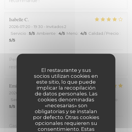
recommande !
Isabelle
C
2026-07-20
- 19:30 - Invitados 2
Servicio
:
5
/5
Ambiente
:
4
/5
Menú
:
4
/5
Calidad / Precio
:
5
/5
Personnel très accueillant, très bons plats, carte
restreinte
El restaurante y sus
socios utilizan cookies en
este sitio, lo que puede
Emilienne
V
implicar la recopilación
2026-07-19
- 19:30 - Invitados 2
de datos personales. Las
cookies denominadas
Servicio
:
5
/5
Ambiente
:
5
/5
Menú
:
5
/5
Calidad / Precio
:
«necesarias» son
5
/5
obligatorias y se instalan
por defecto. Otras cookies
opcionales requieren su
Gastvrij, gezellig, heerlijk
consentimiento. Estas