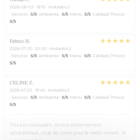
2026-08-03
- 19:15 - Invitados 2
Servicio
:
5
/5
Ambiente
:
5
/5
Menú
:
5
/5
Calidad / Precio
:
5
/5
Fabrice
H
2026-07-25
- 20:00 - Invitados 2
Servicio
:
5
/5
Ambiente
:
5
/5
Menú
:
5
/5
Calidad / Precio
:
5
/5
CELINE
Z
2026-07-23
- 19:45 - Invitados 2
Servicio
:
5
/5
Ambiente
:
5
/5
Menú
:
5
/5
Calidad / Precio
:
5
/5
Très bon restaurant, service extrêmement
sympathique, coup de coeur pour le welsh revisité. Je