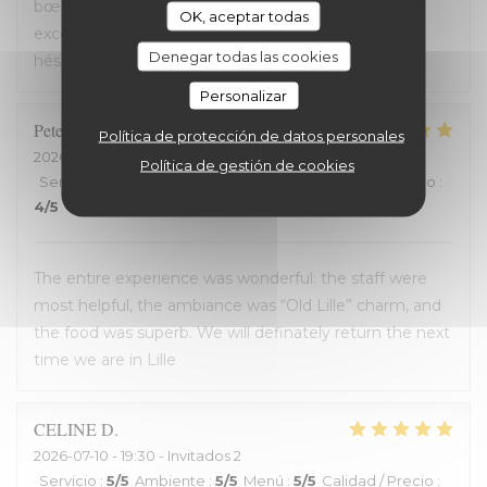
bœuf et je me suis régalé. Les frites étaient aussi
OK, aceptar todas
excellentes. Nous recommandons sans aucune
Denegar todas las cookies
hésitation.
Personalizar
Peter
D
Política de protección de datos personales
2026-07-12
- 14:00 - Invitados 2
Política de gestión de cookies
Servicio
:
4
/5
Ambiente
:
5
/5
Menú
:
5
/5
Calidad / Precio
:
4
/5
The entire experience was wonderful: the staff were
most helpful, the ambiance was “Old Lille” charm, and
the food was superb. We will definately return the next
time we are in Lille
CELINE
D
2026-07-10
- 19:30 - Invitados 2
Servicio
:
5
/5
Ambiente
:
5
/5
Menú
:
5
/5
Calidad / Precio
: