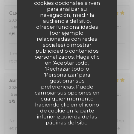
cookies opcionales sirven
para analizar su
Carole
H
navegación, medir la
2026-07-18
- 21:00 - Invitados 2
audiencia del sitio,
ofrecer funcionalidades
Servicio
:
5
/5
Ambiente
:
5
/5
Menú
:
5
/5
Calidad / Precio
:
(por ejemplo,
5
/5
relacionadas con redes
sociales) o mostrar
publicidad o contenidos
Très bon accueil et cuisine excellente. On
personalizados. Haga clic
recommande !
en 'Aceptar todo',
'Rechazar todo' o
'Personalizar' para
Jean-David
F
gestionar sus
preferencias. Puede
2026-07-13
- 20:30 - Invitados 2
cambiar sus opciones en
Servicio
:
5
/5
Ambiente
:
5
/5
Menú
:
5
/5
Calidad / Precio
:
cualquier momento
5
/5
haciendo clic en el icono
de cookie en la parte
inferior izquierda de las
Nous avons passé une excellente soirée, service au top
páginas del sitio.
et nourriture de très bonne qualité. J’ai pris la cote de