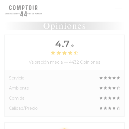
Personalización de sus opciones de cookies
Opiniones
4.7
/5
Valoración media —
4432 Opiniones
Servicio
Ambiente
Comida
Calidad/Precio