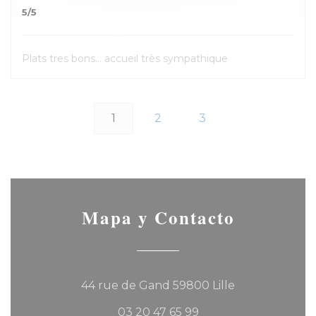
5
/5
Plats tres bons... accueil très sympathique
1
2
3
Mapa y Contacto
((abre en una
44 rue de Gand 59800 Lille
03 20 47 65 99